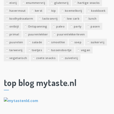
eivrij
enummervrij
glutenvrij
hartige snacks
havermout
kerst
kip
koemelkvrij
kookboek
koolhydraatarm
lactosevrij
low carb
lunch
ontbijt
Ontspanning
paleo
party
pasen
primal
puurenlekker
puurenlekkerleven
puureten
salade
smoothie
soep
suikervrij
tarwevrij
toetjes
tussendoortje
vegan
vegetarisch
zoete snacks
zuivelvrij
top blog mytaste.nl