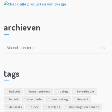
archieven
A
r
c
h
i
tags
e
v
e
baksels
bananenbrood
beleg
borrelhapje
n
brood
chocolade
cleaneating
dessert
desserts
diner
drankjes
dressings en sauzen