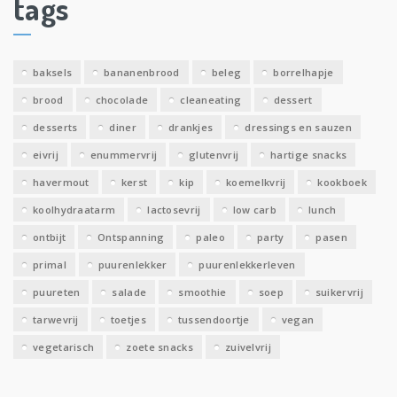
tags
e
v
e
baksels
bananenbrood
beleg
borrelhapje
n
brood
chocolade
cleaneating
dessert
desserts
diner
drankjes
dressings en sauzen
eivrij
enummervrij
glutenvrij
hartige snacks
havermout
kerst
kip
koemelkvrij
kookboek
koolhydraatarm
lactosevrij
low carb
lunch
ontbijt
Ontspanning
paleo
party
pasen
primal
puurenlekker
puurenlekkerleven
puureten
salade
smoothie
soep
suikervrij
tarwevrij
toetjes
tussendoortje
vegan
vegetarisch
zoete snacks
zuivelvrij