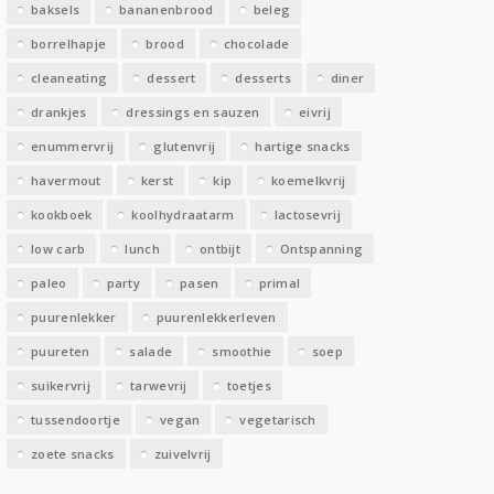
baksels
bananenbrood
beleg
n
borrelhapje
brood
chocolade
cleaneating
dessert
desserts
diner
drankjes
dressings en sauzen
eivrij
enummervrij
glutenvrij
hartige snacks
havermout
kerst
kip
koemelkvrij
kookboek
koolhydraatarm
lactosevrij
low carb
lunch
ontbijt
Ontspanning
paleo
party
pasen
primal
puurenlekker
puurenlekkerleven
puureten
salade
smoothie
soep
suikervrij
tarwevrij
toetjes
tussendoortje
vegan
vegetarisch
zoete snacks
zuivelvrij