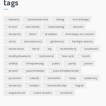
tags
e
v
e
baksels
bananenbrood
beleg
borrelhapje
n
brood
chocolade
cleaneating
dessert
desserts
diner
drankjes
dressings en sauzen
eivrij
enummervrij
glutenvrij
hartige snacks
havermout
kerst
kip
koemelkvrij
kookboek
koolhydraatarm
lactosevrij
low carb
lunch
ontbijt
Ontspanning
paleo
party
pasen
primal
puurenlekker
puurenlekkerleven
puureten
salade
smoothie
soep
suikervrij
tarwevrij
toetjes
tussendoortje
vegan
vegetarisch
zoete snacks
zuivelvrij