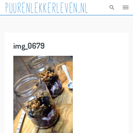
Skip
to
content
img_0679