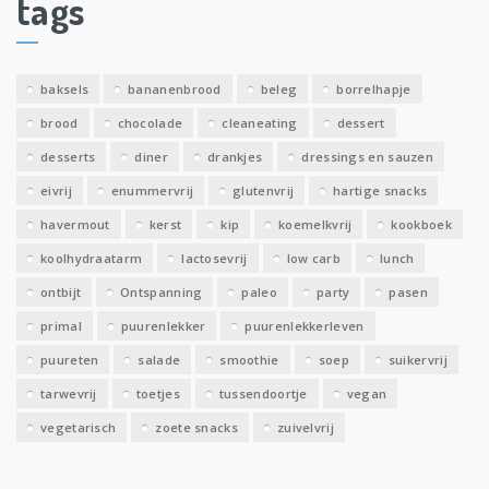
tags
e
v
e
baksels
bananenbrood
beleg
borrelhapje
n
brood
chocolade
cleaneating
dessert
desserts
diner
drankjes
dressings en sauzen
eivrij
enummervrij
glutenvrij
hartige snacks
havermout
kerst
kip
koemelkvrij
kookboek
koolhydraatarm
lactosevrij
low carb
lunch
ontbijt
Ontspanning
paleo
party
pasen
primal
puurenlekker
puurenlekkerleven
puureten
salade
smoothie
soep
suikervrij
tarwevrij
toetjes
tussendoortje
vegan
vegetarisch
zoete snacks
zuivelvrij