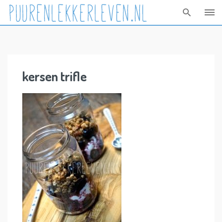
Skip
to
content
kersen trifle