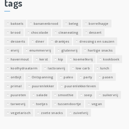
tags
e
v
e
baksels
bananenbrood
beleg
borrelhapje
n
brood
chocolade
cleaneating
dessert
desserts
diner
drankjes
dressings en sauzen
eivrij
enummervrij
glutenvrij
hartige snacks
havermout
kerst
kip
koemelkvrij
kookboek
koolhydraatarm
lactosevrij
low carb
lunch
ontbijt
Ontspanning
paleo
party
pasen
primal
puurenlekker
puurenlekkerleven
puureten
salade
smoothie
soep
suikervrij
tarwevrij
toetjes
tussendoortje
vegan
vegetarisch
zoete snacks
zuivelvrij