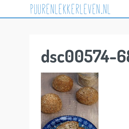
Skip
to
content
dsc00574-6