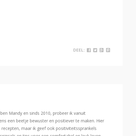
DEEL:
Ik ben Mandy en sinds 2010, probeer ik vanuit
ns een beetje bewuster en positiever te maken. Hier
e recepten, maar ik geef ook positiviteitssprankels
spinsels en tips voor een comfortabel en leuk leven.