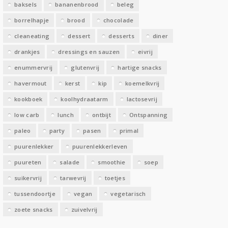
baksels
bananenbrood
beleg
n
borrelhapje
brood
chocolade
cleaneating
dessert
desserts
diner
drankjes
dressings en sauzen
eivrij
enummervrij
glutenvrij
hartige snacks
havermout
kerst
kip
koemelkvrij
kookboek
koolhydraatarm
lactosevrij
low carb
lunch
ontbijt
Ontspanning
paleo
party
pasen
primal
puurenlekker
puurenlekkerleven
puureten
salade
smoothie
soep
suikervrij
tarwevrij
toetjes
tussendoortje
vegan
vegetarisch
zoete snacks
zuivelvrij