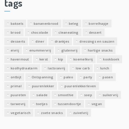
tags
e
v
e
baksels
bananenbrood
beleg
borrelhapje
n
brood
chocolade
cleaneating
dessert
desserts
diner
drankjes
dressings en sauzen
eivrij
enummervrij
glutenvrij
hartige snacks
havermout
kerst
kip
koemelkvrij
kookboek
koolhydraatarm
lactosevrij
low carb
lunch
ontbijt
Ontspanning
paleo
party
pasen
primal
puurenlekker
puurenlekkerleven
puureten
salade
smoothie
soep
suikervrij
tarwevrij
toetjes
tussendoortje
vegan
vegetarisch
zoete snacks
zuivelvrij