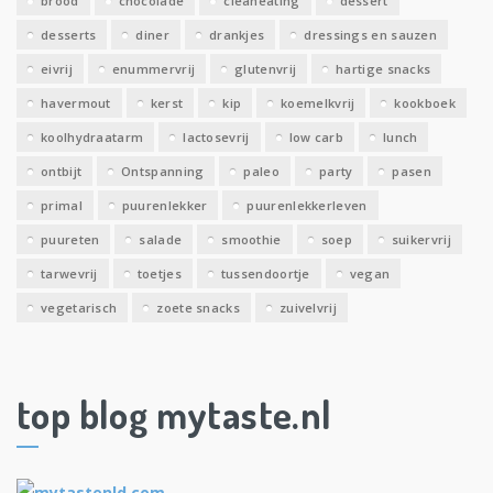
brood
chocolade
cleaneating
dessert
desserts
diner
drankjes
dressings en sauzen
eivrij
enummervrij
glutenvrij
hartige snacks
havermout
kerst
kip
koemelkvrij
kookboek
koolhydraatarm
lactosevrij
low carb
lunch
ontbijt
Ontspanning
paleo
party
pasen
primal
puurenlekker
puurenlekkerleven
puureten
salade
smoothie
soep
suikervrij
tarwevrij
toetjes
tussendoortje
vegan
vegetarisch
zoete snacks
zuivelvrij
top blog mytaste.nl