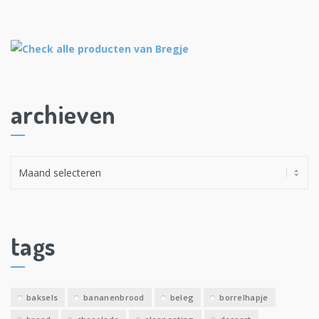
archieven
A
r
c
h
i
tags
e
v
e
baksels
bananenbrood
beleg
borrelhapje
n