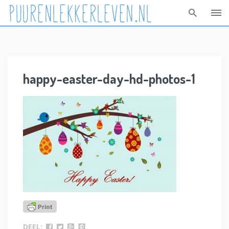
Skip
to
content
happy-easter-day-hd-photos-1
DEEL: