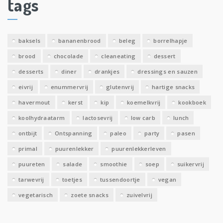
tags
e
v
e
baksels
bananenbrood
beleg
borrelhapje
n
brood
chocolade
cleaneating
dessert
desserts
diner
drankjes
dressings en sauzen
eivrij
enummervrij
glutenvrij
hartige snacks
havermout
kerst
kip
koemelkvrij
kookboek
koolhydraatarm
lactosevrij
low carb
lunch
ontbijt
Ontspanning
paleo
party
pasen
primal
puurenlekker
puurenlekkerleven
puureten
salade
smoothie
soep
suikervrij
tarwevrij
toetjes
tussendoortje
vegan
vegetarisch
zoete snacks
zuivelvrij