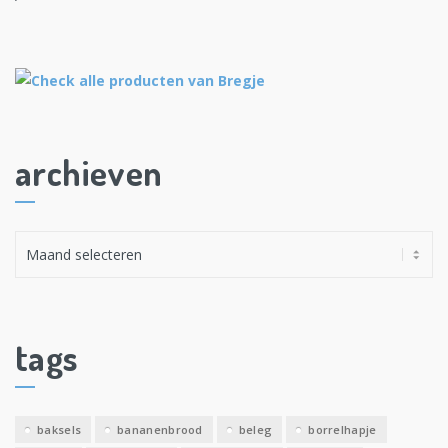
archieven
A
r
c
h
i
tags
e
v
e
baksels
bananenbrood
beleg
borrelhapje
n