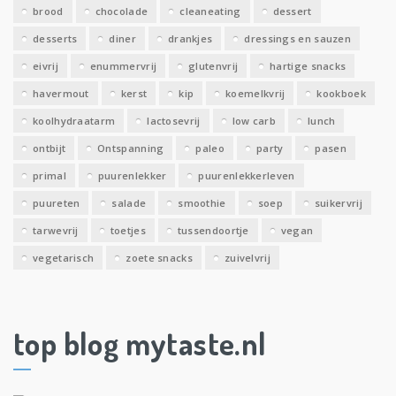
brood
chocolade
cleaneating
dessert
desserts
diner
drankjes
dressings en sauzen
eivrij
enummervrij
glutenvrij
hartige snacks
havermout
kerst
kip
koemelkvrij
kookboek
koolhydraatarm
lactosevrij
low carb
lunch
ontbijt
Ontspanning
paleo
party
pasen
primal
puurenlekker
puurenlekkerleven
puureten
salade
smoothie
soep
suikervrij
tarwevrij
toetjes
tussendoortje
vegan
vegetarisch
zoete snacks
zuivelvrij
top blog mytaste.nl