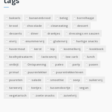
e
v
e
baksels
bananenbrood
beleg
borrelhapje
n
brood
chocolade
cleaneating
dessert
desserts
diner
drankjes
dressings en sauzen
eivrij
enummervrij
glutenvrij
hartige snacks
havermout
kerst
kip
koemelkvrij
kookboek
koolhydraatarm
lactosevrij
low carb
lunch
ontbijt
Ontspanning
paleo
party
pasen
primal
puurenlekker
puurenlekkerleven
puureten
salade
smoothie
soep
suikervrij
tarwevrij
toetjes
tussendoortje
vegan
vegetarisch
zoete snacks
zuivelvrij