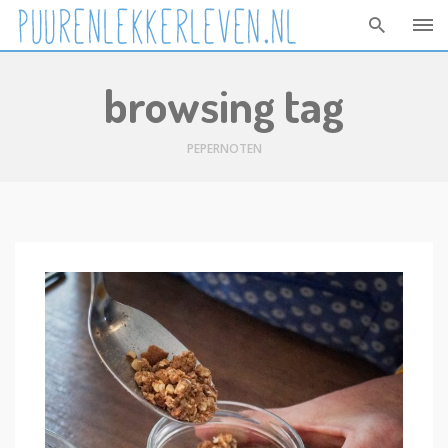
Skip
browsing tag
to
content
PEPERNOTEN