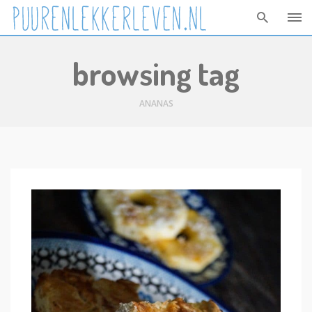
Skip
browsing tag
to
content
ANANAS