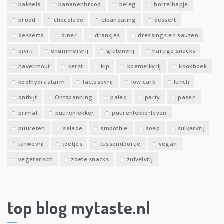
baksels
bananenbrood
beleg
borrelhapje
n
brood
chocolade
cleaneating
dessert
desserts
diner
drankjes
dressings en sauzen
eivrij
enummervrij
glutenvrij
hartige snacks
havermout
kerst
kip
koemelkvrij
kookboek
koolhydraatarm
lactosevrij
low carb
lunch
ontbijt
Ontspanning
paleo
party
pasen
primal
puurenlekker
puurenlekkerleven
puureten
salade
smoothie
soep
suikervrij
tarwevrij
toetjes
tussendoortje
vegan
vegetarisch
zoete snacks
zuivelvrij
top blog mytaste.nl