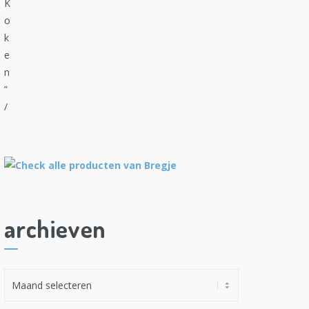
archieven
A
r