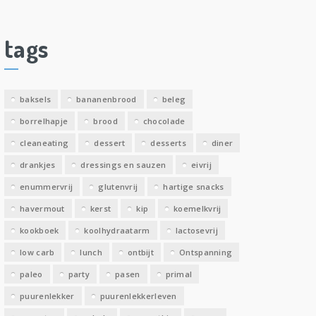
c
h
i
tags
e
v
e
baksels
bananenbrood
beleg
n
borrelhapje
brood
chocolade
cleaneating
dessert
desserts
diner
drankjes
dressings en sauzen
eivrij
enummervrij
glutenvrij
hartige snacks
havermout
kerst
kip
koemelkvrij
kookboek
koolhydraatarm
lactosevrij
low carb
lunch
ontbijt
Ontspanning
paleo
party
pasen
primal
puurenlekker
puurenlekkerleven