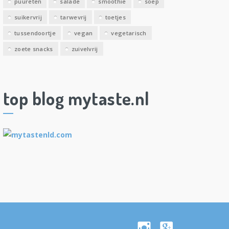
puureten
salade
smoothie
soep
suikervrij
tarwevrij
toetjes
tussendoortje
vegan
vegetarisch
zoete snacks
zuivelvrij
top blog mytaste.nl