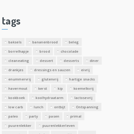
c
h
i
tags
e
v
e
baksels
bananenbrood
beleg
n
borrelhapje
brood
chocolade
cleaneating
dessert
desserts
diner
drankjes
dressings en sauzen
eivrij
enummervrij
glutenvrij
hartige snacks
havermout
kerst
kip
koemelkvrij
kookboek
koolhydraatarm
lactosevrij
low carb
lunch
ontbijt
Ontspanning
paleo
party
pasen
primal
puurenlekker
puurenlekkerleven