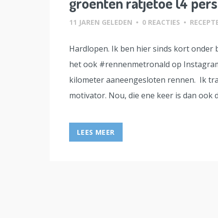
groenten ratjetoe (4 per
11 JAREN GELEDEN
•
0 REACTIES
•
RECEPT
Hardlopen. Ik ben hier sinds kort onder
het ook #rennenmetronald op Instagram
kilometer aaneengesloten rennen. Ik tra
motivator. Nou, die ene keer is dan ook d
LEES MEER