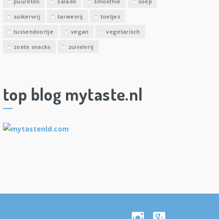
puureten
salade
smoothie
soep
suikervrij
tarwevrij
toetjes
tussendoortje
vegan
vegetarisch
zoete snacks
zuivelvrij
top blog mytaste.nl