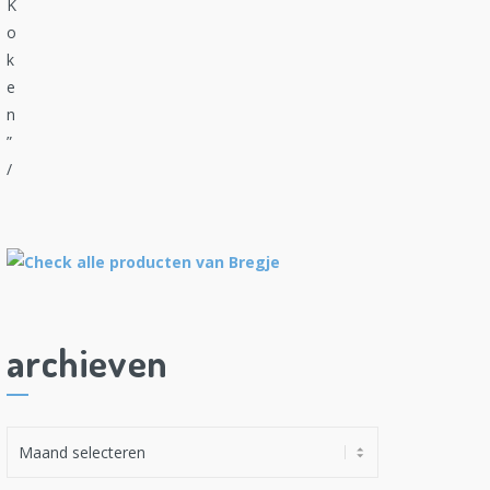
archieven
A
r