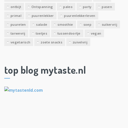
ontbijt
Ontspanning
paleo
party
pasen
primal
puurenlekker
puurenlekkerleven
puureten
salade
smoothie
soep
suikervrij
tarwevrij
toetjes
tussendoortje
vegan
vegetarisch
zoete snacks
zuivelvrij
top blog mytaste.nl