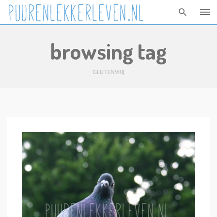
Skip
browsing tag
to
content
GLUTENVRIJ