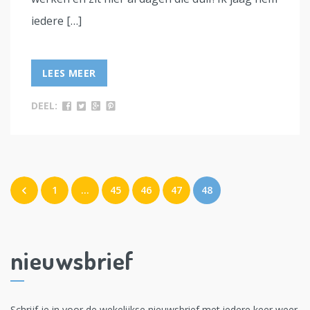
iedere […]
LEES MEER
DEEL:
1
…
45
46
47
48
nieuwsbrief
Schrijf je in voor de wekelijkse nieuwsbrief met iedere keer weer