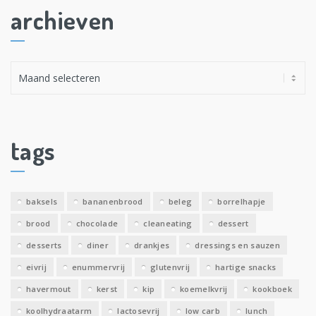
archieven
A
r
c
h
i
tags
e
v
e
baksels
bananenbrood
beleg
borrelhapje
n
brood
chocolade
cleaneating
dessert
desserts
diner
drankjes
dressings en sauzen
eivrij
enummervrij
glutenvrij
hartige snacks
havermout
kerst
kip
koemelkvrij
kookboek
koolhydraatarm
lactosevrij
low carb
lunch