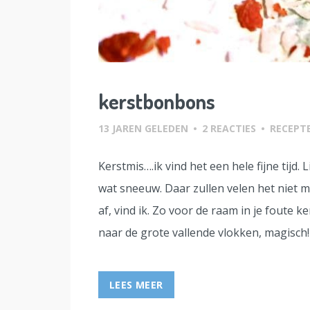
kerstbonbons
13 JAREN GELEDEN
•
2 REACTIES
•
RECEPT
Kerstmis….ik vind het een hele fijne tijd. 
wat sneeuw. Daar zullen velen het niet 
af, vind ik. Zo voor de raam in je foute 
naar de grote vallende vlokken, magisch! 
LEES MEER