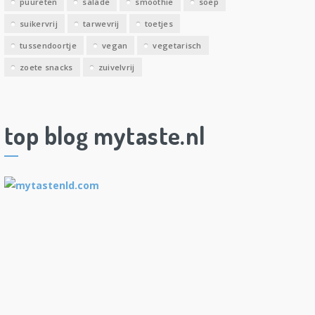
puureten
salade
smoothie
soep
suikervrij
tarwevrij
toetjes
tussendoortje
vegan
vegetarisch
zoete snacks
zuivelvrij
top blog mytaste.nl