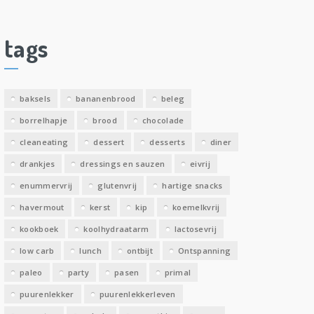
c
h
i
tags
e
v
e
baksels
bananenbrood
beleg
n
borrelhapje
brood
chocolade
cleaneating
dessert
desserts
diner
drankjes
dressings en sauzen
eivrij
enummervrij
glutenvrij
hartige snacks
havermout
kerst
kip
koemelkvrij
kookboek
koolhydraatarm
lactosevrij
low carb
lunch
ontbijt
Ontspanning
paleo
party
pasen
primal
puurenlekker
puurenlekkerleven