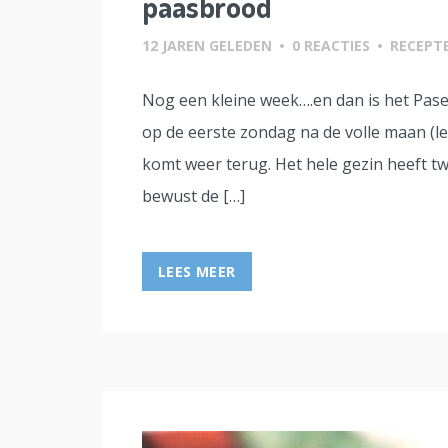
paasbrood
12 JAREN GELEDEN
•
0 REACTIES
•
RECEPT
Nog een kleine week….en dan is het Pasen
op de eerste zondag na de volle maan (leu
komt weer terug. Het hele gezin heeft tw
bewust de […]
LEES MEER