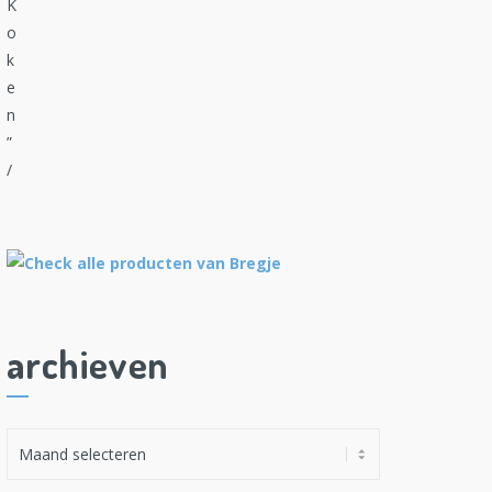
archieven
A
r