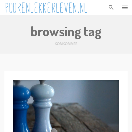
Skip
browsing tag
to
content
KOMKOMMER