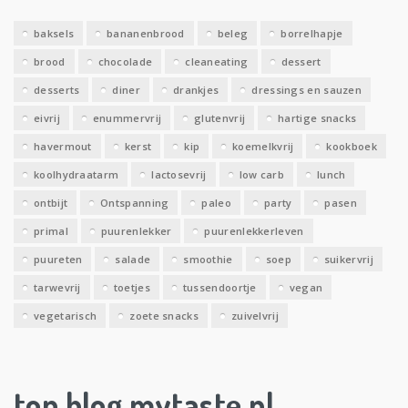
e
baksels
bananenbrood
beleg
borrelhapje
n
brood
chocolade
cleaneating
dessert
desserts
diner
drankjes
dressings en sauzen
eivrij
enummervrij
glutenvrij
hartige snacks
havermout
kerst
kip
koemelkvrij
kookboek
koolhydraatarm
lactosevrij
low carb
lunch
ontbijt
Ontspanning
paleo
party
pasen
primal
puurenlekker
puurenlekkerleven
puureten
salade
smoothie
soep
suikervrij
tarwevrij
toetjes
tussendoortje
vegan
vegetarisch
zoete snacks
zuivelvrij
top blog mytaste.nl