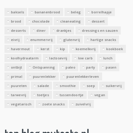
v
e
baksels
bananenbrood
beleg
borrelhapje
n
brood
chocolade
cleaneating
dessert
desserts
diner
drankjes
dressings en sauzen
eivrij
enummervrij
glutenvrij
hartige snacks
havermout
kerst
kip
koemelkvrij
kookboek
koolhydraatarm
lactosevrij
low carb
lunch
ontbijt
Ontspanning
paleo
party
pasen
primal
puurenlekker
puurenlekkerleven
puureten
salade
smoothie
soep
suikervrij
tarwevrij
toetjes
tussendoortje
vegan
vegetarisch
zoete snacks
zuivelvrij
top blog mytaste.nl