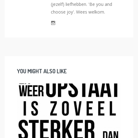
(jezelf) liefhebben. 'Be you and
choose joy'. Wees welkom.
YOU MIGHT ALSO LIKE