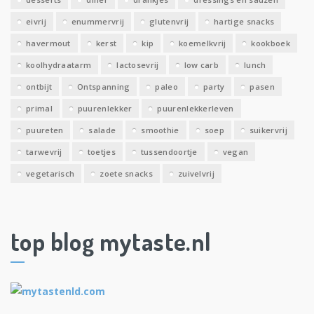
eivrij
enummervrij
glutenvrij
hartige snacks
havermout
kerst
kip
koemelkvrij
kookboek
koolhydraatarm
lactosevrij
low carb
lunch
ontbijt
Ontspanning
paleo
party
pasen
primal
puurenlekker
puurenlekkerleven
puureten
salade
smoothie
soep
suikervrij
tarwevrij
toetjes
tussendoortje
vegan
vegetarisch
zoete snacks
zuivelvrij
top blog mytaste.nl