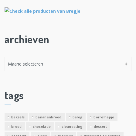
archieven
A
r
c
h
i
tags
e
v
e
baksels
bananenbrood
beleg
borrelhapje
n
brood
chocolade
cleaneating
dessert
desserts
diner
drankjes
dressings en sauzen