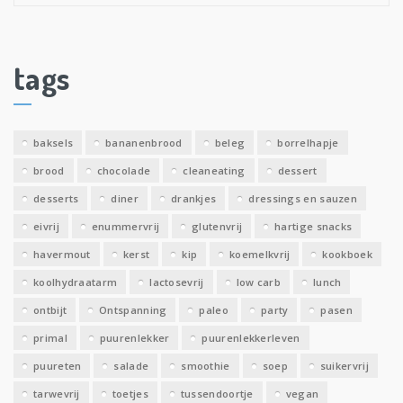
puureten
salade
smoothie
soep
suikervrij
tarwevrij
toetjes
tussendoortje
vegan
vegetarisch
zoete snacks
zuivelvrij
top blog mytaste.nl
Alle rechten voorbehouden 2021 -
Privacyverklaring