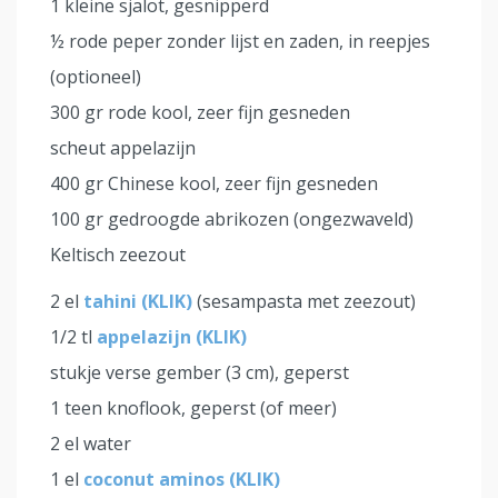
1 kleine sjalot, gesnipperd
½ rode peper zonder lijst en zaden, in reepjes
(optioneel)
300 gr rode kool, zeer fijn gesneden
scheut appelazijn
400 gr Chinese kool, zeer fijn gesneden
100 gr gedroogde abrikozen (ongezwaveld)
Keltisch zeezout
2 el
tahini (KLIK)
(sesampasta met zeezout)
1/2 tl
appelazijn (KLIK)
stukje verse gember (3 cm), geperst
1 teen knoflook, geperst (of meer)
2 el water
1 el
coconut aminos (KLIK)