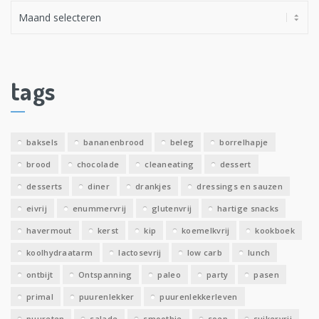
A
r
c
h
i
tags
e
v
e
baksels
bananenbrood
beleg
borrelhapje
n
brood
chocolade
cleaneating
dessert
desserts
diner
drankjes
dressings en sauzen
eivrij
enummervrij
glutenvrij
hartige snacks
havermout
kerst
kip
koemelkvrij
kookboek
koolhydraatarm
lactosevrij
low carb
lunch
ontbijt
Ontspanning
paleo
party
pasen
primal
puurenlekker
puurenlekkerleven
puureten
salade
smoothie
soep
suikervrij