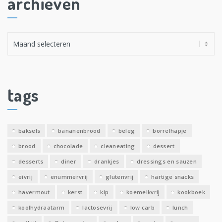
archieven
A
r
c
h
i
tags
e
v
e
baksels
bananenbrood
beleg
borrelhapje
n
brood
chocolade
cleaneating
dessert
desserts
diner
drankjes
dressings en sauzen
eivrij
enummervrij
glutenvrij
hartige snacks
havermout
kerst
kip
koemelkvrij
kookboek
koolhydraatarm
lactosevrij
low carb
lunch