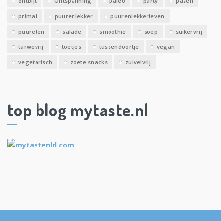
ontbijt
Ontspanning
paleo
party
pasen
primal
puurenlekker
puurenlekkerleven
puureten
salade
smoothie
soep
suikervrij
tarwevrij
toetjes
tussendoortje
vegan
vegetarisch
zoete snacks
zuivelvrij
top blog mytaste.nl