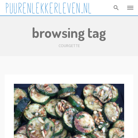
Skip
browsing tag
to
content
COURGETTE