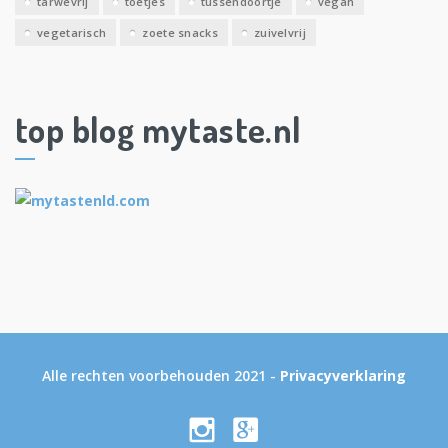
tarwevrij
toetjes
tussendoortje
vegan
vegetarisch
zoete snacks
zuivelvrij
top blog mytaste.nl
Alle rechten voorbehouden 2021 -
Privacyverklaring