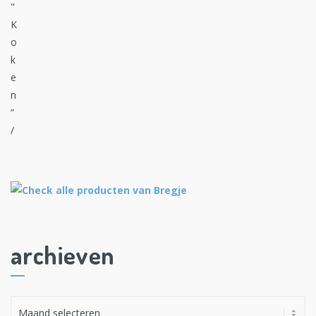
archieven
A