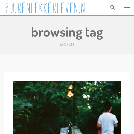
Skip
browsing tag
to
content
EROPUIT