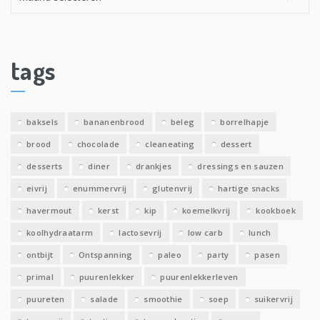
r
c
h
i
tags
e
v
e
baksels
bananenbrood
beleg
borrelhapje
n
brood
chocolade
cleaneating
dessert
desserts
diner
drankjes
dressings en sauzen
eivrij
enummervrij
glutenvrij
hartige snacks
havermout
kerst
kip
koemelkvrij
kookboek
koolhydraatarm
lactosevrij
low carb
lunch
ontbijt
Ontspanning
paleo
party
pasen
primal
puurenlekker
puurenlekkerleven
puureten
salade
smoothie
soep
suikervrij