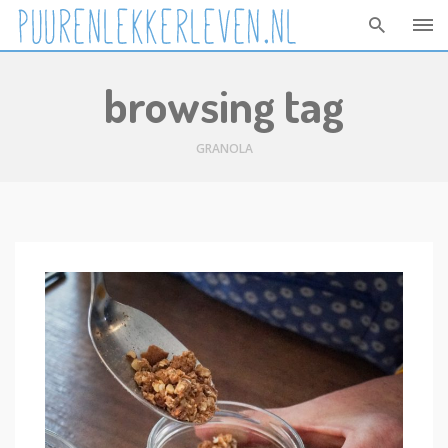
Skip
browsing tag
to
content
GRANOLA