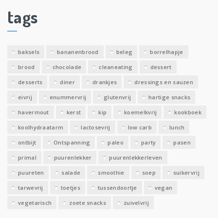
i
tags
e
v
e
baksels
bananenbrood
beleg
borrelhapje
n
brood
chocolade
cleaneating
dessert
desserts
diner
drankjes
dressings en sauzen
eivrij
enummervrij
glutenvrij
hartige snacks
havermout
kerst
kip
koemelkvrij
kookboek
koolhydraatarm
lactosevrij
low carb
lunch
ontbijt
Ontspanning
paleo
party
pasen
primal
puurenlekker
puurenlekkerleven
puureten
salade
smoothie
soep
suikervrij
tarwevrij
toetjes
tussendoortje
vegan
vegetarisch
zoete snacks
zuivelvrij