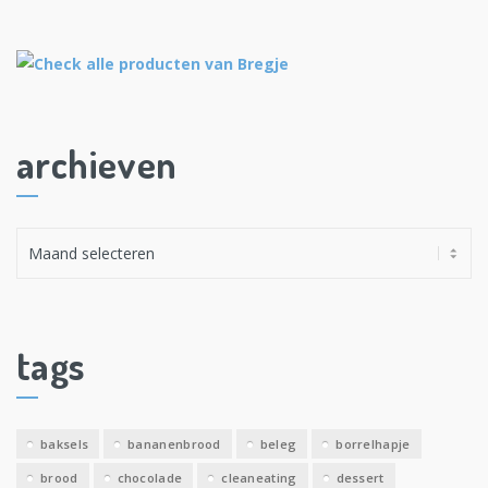
archieven
A
r
c
h
i
tags
e
v
e
baksels
bananenbrood
beleg
borrelhapje
n
brood
chocolade
cleaneating
dessert