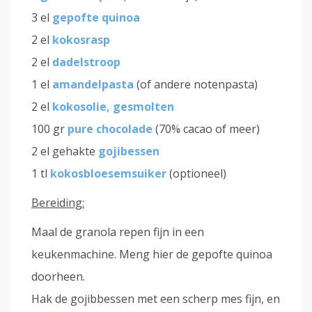
3 el
gepofte quinoa
2 el
kokosrasp
2 el
dadelstroop
1 el
amandelpasta
(of andere notenpasta)
2 el
kokosolie, gesmolten
100 gr
pure chocolade
(70% cacao of meer)
2 el gehakte
gojibessen
1 tl
kokosbloesemsuiker
(optioneel)
Bereiding:
Maal de granola repen fijn in een
keukenmachine. Meng hier de gepofte quinoa
doorheen.
Hak de gojibbessen met een scherp mes fijn, en