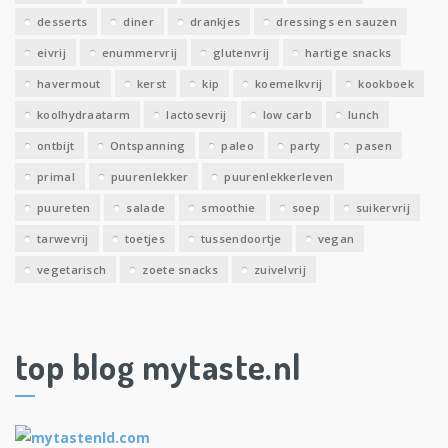
desserts
diner
drankjes
dressings en sauzen
eivrij
enummervrij
glutenvrij
hartige snacks
havermout
kerst
kip
koemelkvrij
kookboek
koolhydraatarm
lactosevrij
low carb
lunch
ontbijt
Ontspanning
paleo
party
pasen
primal
puurenlekker
puurenlekkerleven
puureten
salade
smoothie
soep
suikervrij
tarwevrij
toetjes
tussendoortje
vegan
vegetarisch
zoete snacks
zuivelvrij
top blog mytaste.nl