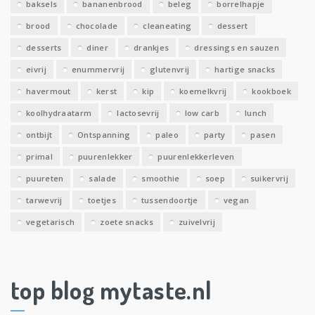
baksels
bananenbrood
beleg
borrelhapje
n
brood
chocolade
cleaneating
dessert
desserts
diner
drankjes
dressings en sauzen
eivrij
enummervrij
glutenvrij
hartige snacks
havermout
kerst
kip
koemelkvrij
kookboek
koolhydraatarm
lactosevrij
low carb
lunch
ontbijt
Ontspanning
paleo
party
pasen
primal
puurenlekker
puurenlekkerleven
puureten
salade
smoothie
soep
suikervrij
tarwevrij
toetjes
tussendoortje
vegan
vegetarisch
zoete snacks
zuivelvrij
top blog mytaste.nl