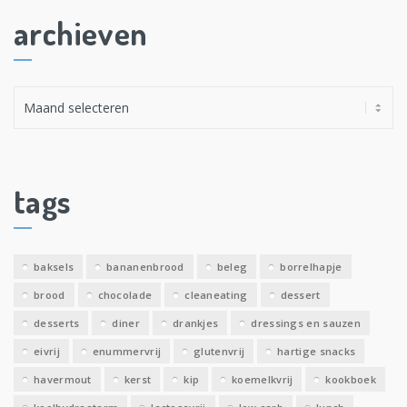
archieven
A
r
c
h
i
tags
e
v
e
baksels
bananenbrood
beleg
borrelhapje
n
brood
chocolade
cleaneating
dessert
desserts
diner
drankjes
dressings en sauzen
eivrij
enummervrij
glutenvrij
hartige snacks
havermout
kerst
kip
koemelkvrij
kookboek