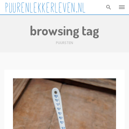
Skip
browsing tag
to
content
PUURSTEN