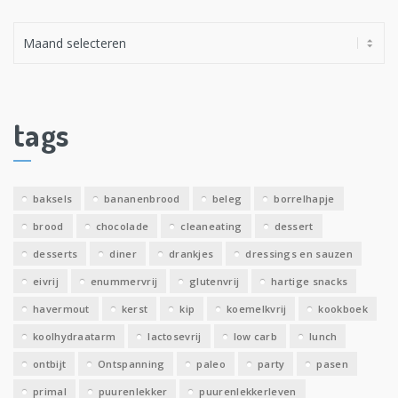
A
r
c
h
i
tags
e
v
e
baksels
bananenbrood
beleg
borrelhapje
n
brood
chocolade
cleaneating
dessert
desserts
diner
drankjes
dressings en sauzen
eivrij
enummervrij
glutenvrij
hartige snacks
havermout
kerst
kip
koemelkvrij
kookboek
koolhydraatarm
lactosevrij
low carb
lunch
ontbijt
Ontspanning
paleo
party
pasen
primal
puurenlekker
puurenlekkerleven