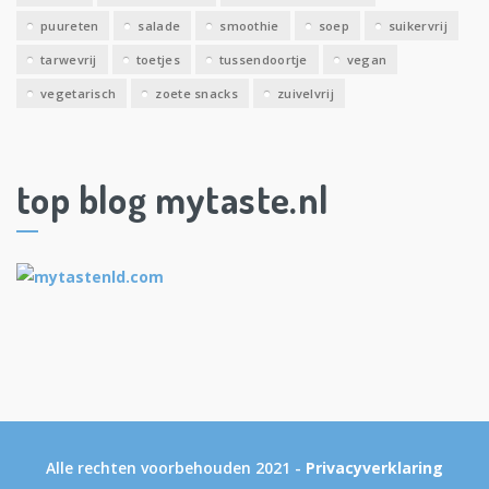
puureten
salade
smoothie
soep
suikervrij
tarwevrij
toetjes
tussendoortje
vegan
vegetarisch
zoete snacks
zuivelvrij
top blog mytaste.nl
Alle rechten voorbehouden 2021 -
Privacyverklaring