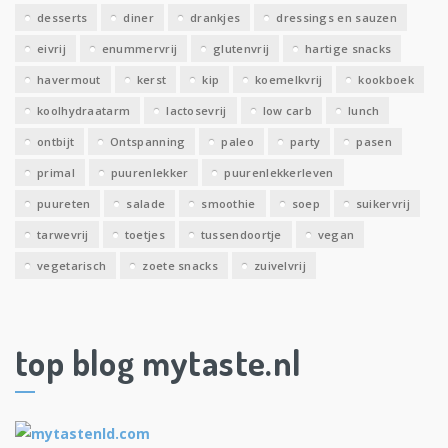
desserts
diner
drankjes
dressings en sauzen
eivrij
enummervrij
glutenvrij
hartige snacks
havermout
kerst
kip
koemelkvrij
kookboek
koolhydraatarm
lactosevrij
low carb
lunch
ontbijt
Ontspanning
paleo
party
pasen
primal
puurenlekker
puurenlekkerleven
puureten
salade
smoothie
soep
suikervrij
tarwevrij
toetjes
tussendoortje
vegan
vegetarisch
zoete snacks
zuivelvrij
top blog mytaste.nl