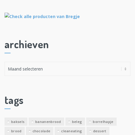
archieven
A
r
c
h
i
tags
e
v
e
baksels
bananenbrood
beleg
borrelhapje
n
brood
chocolade
cleaneating
dessert