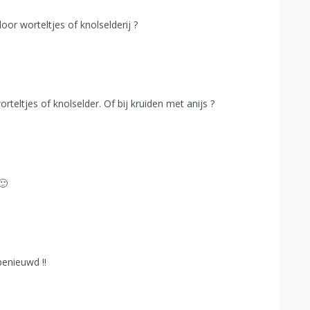
or worteltjes of knolselderij ?
teltjes of knolselder. Of bij kruiden met anijs ?
🙂
benieuwd !!