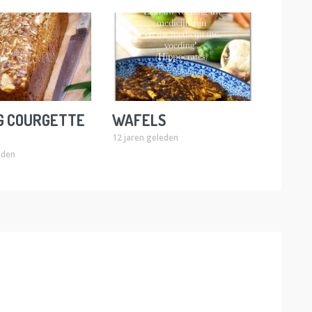
G COURGETTE
WAFELS
12 jaren geleden
eden