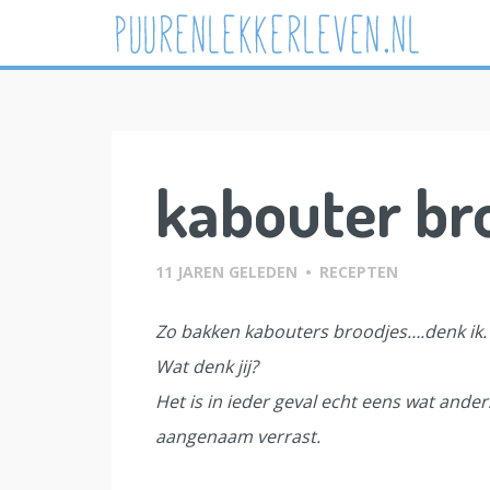
Skip
to
content
kabouter bro
11 JAREN GELEDEN
•
RECEPTEN
Zo bakken kabouters broodjes….denk ik.
Wat denk jij?
Het is in ieder geval echt eens wat ande
aangenaam verrast.