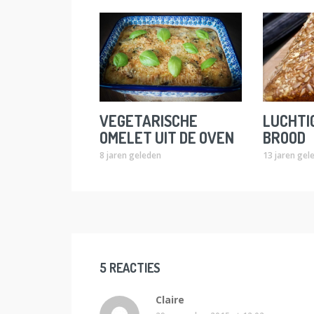
VEGETARISCHE
LUCHTI
OMELET UIT DE OVEN
BROOD
8 jaren geleden
13 jaren gel
5 REACTIES
Claire