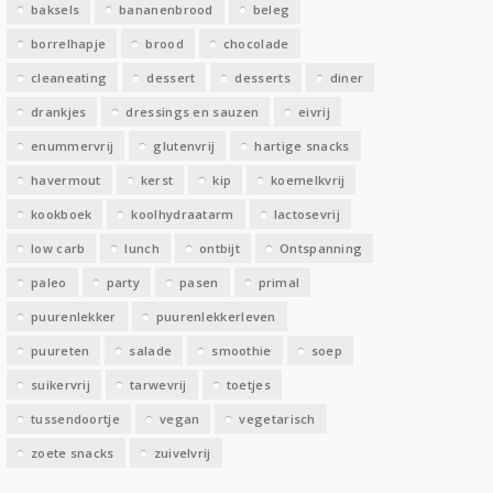
baksels
bananenbrood
beleg
n
borrelhapje
brood
chocolade
cleaneating
dessert
desserts
diner
drankjes
dressings en sauzen
eivrij
enummervrij
glutenvrij
hartige snacks
havermout
kerst
kip
koemelkvrij
kookboek
koolhydraatarm
lactosevrij
low carb
lunch
ontbijt
Ontspanning
paleo
party
pasen
primal
puurenlekker
puurenlekkerleven
puureten
salade
smoothie
soep
suikervrij
tarwevrij
toetjes
tussendoortje
vegan
vegetarisch
zoete snacks
zuivelvrij