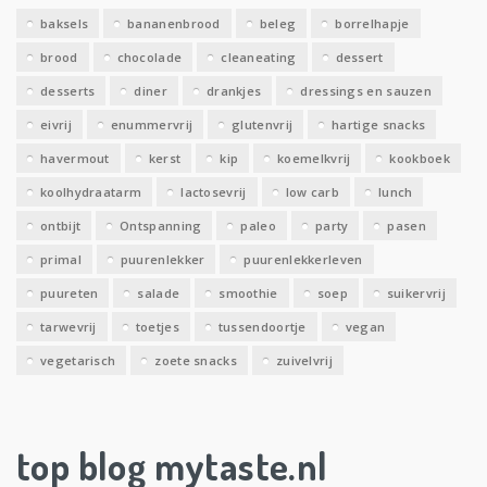
e
baksels
bananenbrood
beleg
borrelhapje
n
brood
chocolade
cleaneating
dessert
desserts
diner
drankjes
dressings en sauzen
eivrij
enummervrij
glutenvrij
hartige snacks
havermout
kerst
kip
koemelkvrij
kookboek
koolhydraatarm
lactosevrij
low carb
lunch
ontbijt
Ontspanning
paleo
party
pasen
primal
puurenlekker
puurenlekkerleven
puureten
salade
smoothie
soep
suikervrij
tarwevrij
toetjes
tussendoortje
vegan
vegetarisch
zoete snacks
zuivelvrij
top blog mytaste.nl