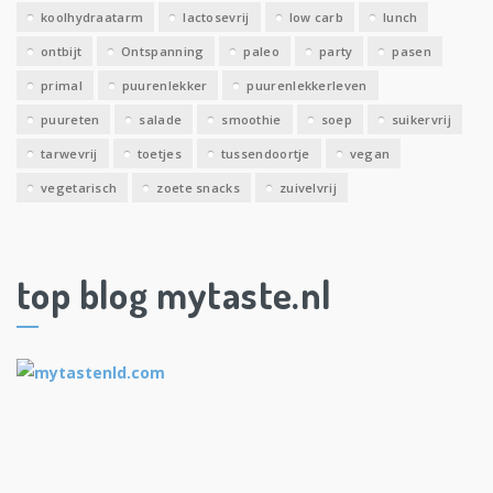
koolhydraatarm
lactosevrij
low carb
lunch
ontbijt
Ontspanning
paleo
party
pasen
primal
puurenlekker
puurenlekkerleven
puureten
salade
smoothie
soep
suikervrij
tarwevrij
toetjes
tussendoortje
vegan
vegetarisch
zoete snacks
zuivelvrij
top blog mytaste.nl