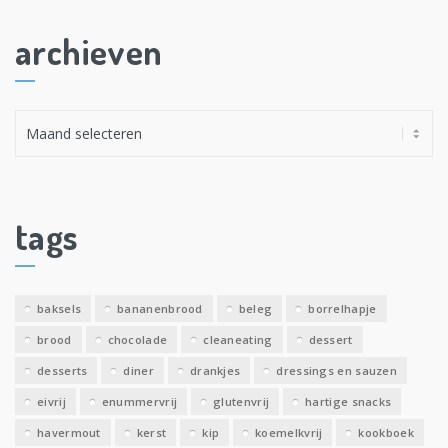
archieven
A
r
c
h
i
tags
e
v
e
baksels
bananenbrood
beleg
borrelhapje
n
brood
chocolade
cleaneating
dessert
desserts
diner
drankjes
dressings en sauzen
eivrij
enummervrij
glutenvrij
hartige snacks
havermout
kerst
kip
koemelkvrij
kookboek