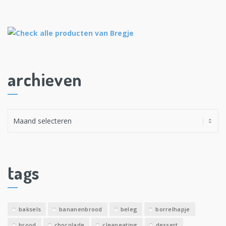
archieven
A
r
c
h
i
tags
e
v
e
baksels
bananenbrood
beleg
borrelhapje
n
brood
chocolade
cleaneating
dessert