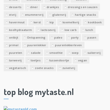
desserts
diner
drankjes
dressings en sauzen
eivrij
enummervrij
glutenvrij
hartige snacks
havermout
kerst
kip
koemelkvrij
kookboek
koolhydraatarm
lactosevrij
low carb
lunch
ontbijt
Ontspanning
paleo
party
pasen
primal
puurenlekker
puurenlekkerleven
puureten
salade
smoothie
soep
suikervrij
tarwevrij
toetjes
tussendoortje
vegan
vegetarisch
zoete snacks
zuivelvrij
top blog mytaste.nl