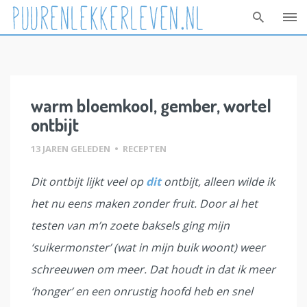
Skip
to
content
warm bloemkool, gember, wortel
ontbijt
13 JAREN GELEDEN
•
RECEPTEN
Dit ontbijt lijkt veel op
dit
ontbijt, alleen wilde ik
het nu eens maken zonder fruit. Door al het
testen van m’n zoete baksels ging mijn
‘suikermonster’ (wat in mijn buik woont) weer
schreeuwen om meer. Dat houdt in dat ik meer
‘honger’ en een onrustig hoofd heb en snel