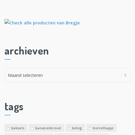
archieven
A
r
c
h
i
tags
e
v
e
baksels
bananenbrood
beleg
borrelhapje
n