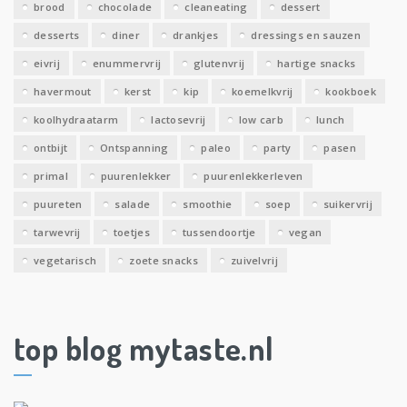
brood
chocolade
cleaneating
dessert
desserts
diner
drankjes
dressings en sauzen
eivrij
enummervrij
glutenvrij
hartige snacks
havermout
kerst
kip
koemelkvrij
kookboek
koolhydraatarm
lactosevrij
low carb
lunch
ontbijt
Ontspanning
paleo
party
pasen
primal
puurenlekker
puurenlekkerleven
puureten
salade
smoothie
soep
suikervrij
tarwevrij
toetjes
tussendoortje
vegan
vegetarisch
zoete snacks
zuivelvrij
top blog mytaste.nl