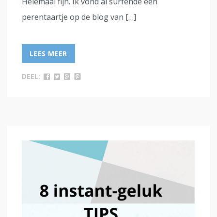
Helemaal fijn. Ik vond al surfende een
perentaartje op de blog van […]
LEES MEER
DEEL: