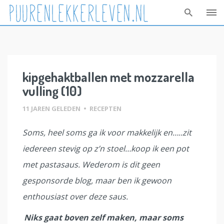
Skip
to
content
kipgehaktballen met mozzarella
vulling (10)
11 JAREN GELEDEN
•
RECEPTEN
Soms, heel soms ga ik voor makkelijk en…..zit
iedereen stevig op z’n stoel…koop ik een pot
met pastasaus. Wederom is dit geen
gesponsorde blog, maar ben ik gewoon
enthousiast over deze saus.
Niks gaat boven zelf maken, maar soms