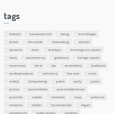
h
i
tags
e
v
e
baksels
bananenbrood
beleg
borrelhapje
n
brood
chocolade
cleaneating
dessert
desserts
diner
drankjes
dressings en sauzen
eivrij
enummervrij
glutenvrij
hartige snacks
havermout
kerst
kip
koemelkvrij
kookboek
koolhydraatarm
lactosevrij
low carb
lunch
ontbijt
Ontspanning
paleo
party
pasen
primal
puurenlekker
puurenlekkerleven
puureten
salade
smoothie
soep
suikervrij
tarwevrij
toetjes
tussendoortje
vegan
vegetarisch
zoete snacks
zuivelvrij