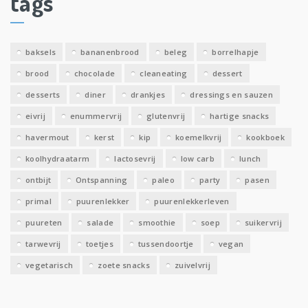
tags
e
v
e
baksels
bananenbrood
beleg
borrelhapje
n
brood
chocolade
cleaneating
dessert
desserts
diner
drankjes
dressings en sauzen
eivrij
enummervrij
glutenvrij
hartige snacks
havermout
kerst
kip
koemelkvrij
kookboek
koolhydraatarm
lactosevrij
low carb
lunch
ontbijt
Ontspanning
paleo
party
pasen
primal
puurenlekker
puurenlekkerleven
puureten
salade
smoothie
soep
suikervrij
tarwevrij
toetjes
tussendoortje
vegan
vegetarisch
zoete snacks
zuivelvrij