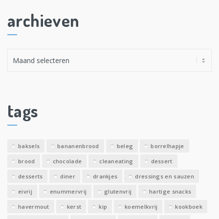
archieven
A
r
c
h
i
tags
e
v
e
baksels
bananenbrood
beleg
borrelhapje
n
brood
chocolade
cleaneating
dessert
desserts
diner
drankjes
dressings en sauzen
eivrij
enummervrij
glutenvrij
hartige snacks
havermout
kerst
kip
koemelkvrij
kookboek