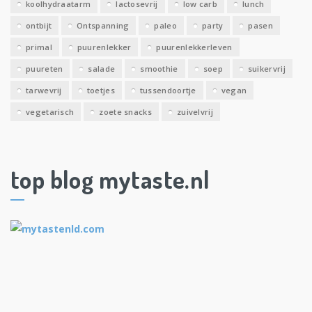
koolhydraatarm
lactosevrij
low carb
lunch
ontbijt
Ontspanning
paleo
party
pasen
primal
puurenlekker
puurenlekkerleven
puureten
salade
smoothie
soep
suikervrij
tarwevrij
toetjes
tussendoortje
vegan
vegetarisch
zoete snacks
zuivelvrij
top blog mytaste.nl