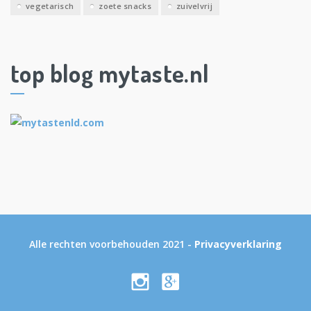
vegetarisch
zoete snacks
zuivelvrij
top blog mytaste.nl
Alle rechten voorbehouden 2021 -
Privacyverklaring