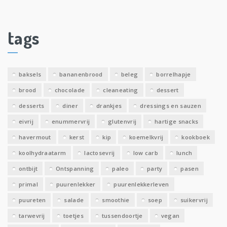
c
h
i
tags
e
v
e
baksels
bananenbrood
beleg
borrelhapje
n
brood
chocolade
cleaneating
dessert
desserts
diner
drankjes
dressings en sauzen
eivrij
enummervrij
glutenvrij
hartige snacks
havermout
kerst
kip
koemelkvrij
kookboek
koolhydraatarm
lactosevrij
low carb
lunch
ontbijt
Ontspanning
paleo
party
pasen
primal
puurenlekker
puurenlekkerleven
puureten
salade
smoothie
soep
suikervrij
tarwevrij
toetjes
tussendoortje
vegan