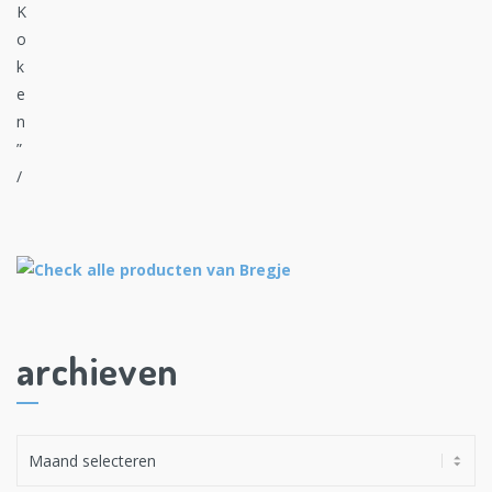
archieven
A
r