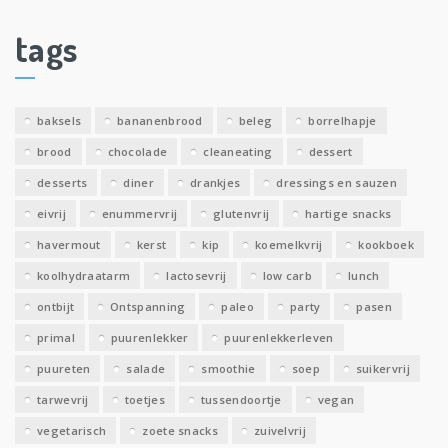
h
i
tags
e
v
e
baksels
bananenbrood
beleg
borrelhapje
n
brood
chocolade
cleaneating
dessert
desserts
diner
drankjes
dressings en sauzen
eivrij
enummervrij
glutenvrij
hartige snacks
havermout
kerst
kip
koemelkvrij
kookboek
koolhydraatarm
lactosevrij
low carb
lunch
ontbijt
Ontspanning
paleo
party
pasen
primal
puurenlekker
puurenlekkerleven
puureten
salade
smoothie
soep
suikervrij
tarwevrij
toetjes
tussendoortje
vegan
vegetarisch
zoete snacks
zuivelvrij