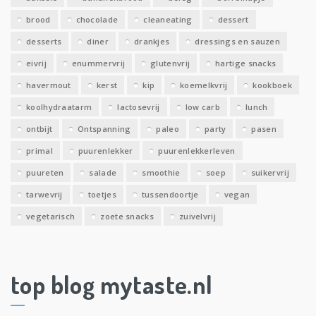
n
brood
chocolade
cleaneating
dessert
desserts
diner
drankjes
dressings en sauzen
eivrij
enummervrij
glutenvrij
hartige snacks
havermout
kerst
kip
koemelkvrij
kookboek
koolhydraatarm
lactosevrij
low carb
lunch
ontbijt
Ontspanning
paleo
party
pasen
primal
puurenlekker
puurenlekkerleven
puureten
salade
smoothie
soep
suikervrij
tarwevrij
toetjes
tussendoortje
vegan
vegetarisch
zoete snacks
zuivelvrij
top blog mytaste.nl