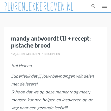
Skip
to
content
mandy antwoordt (1) + recept:
pistache brood
12 JAREN GELEDEN
•
RECEPTEN
Hoi Heleen,
Superleuk dat jij jouw bevindingen wilt delen
met de lezers!
Ik hoop dat we op deze manier (nog meer)
mensen kunnen helpen en inspireren op de
weg naar een gezonde leefstijl.