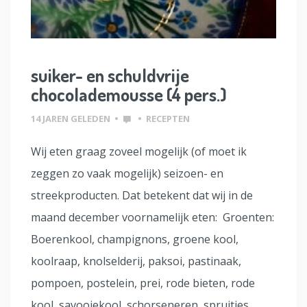
suiker- en schuldvrije
chocolademousse (4 pers.)
14 JAREN GELEDEN
•
•
RECEPTEN
Wij eten graag zoveel mogelijk (of moet ik
zeggen zo vaak mogelijk) seizoen- en
streekproducten. Dat betekent dat wij in de
maand december voornamelijk eten: Groenten:
Boerenkool, champignons, groene kool,
koolraap, knolselderij, paksoi, pastinaak,
pompoen, postelein, prei, rode bieten, rode
kool, savooiekool, schorseneren, spruitjes,