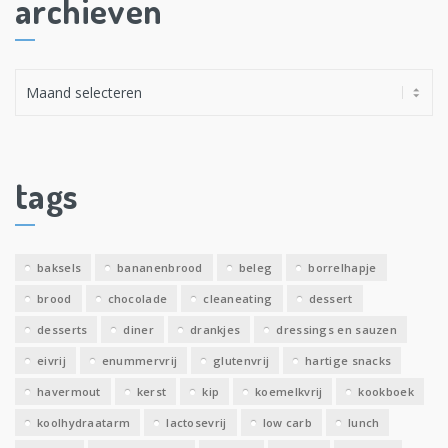
archieven
A
r
c
h
i
tags
e
v
e
baksels
bananenbrood
beleg
borrelhapje
n
brood
chocolade
cleaneating
dessert
desserts
diner
drankjes
dressings en sauzen
eivrij
enummervrij
glutenvrij
hartige snacks
havermout
kerst
kip
koemelkvrij
kookboek
koolhydraatarm
lactosevrij
low carb
lunch