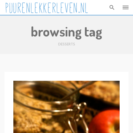
Skip
browsing tag
to
content
DESSERTS