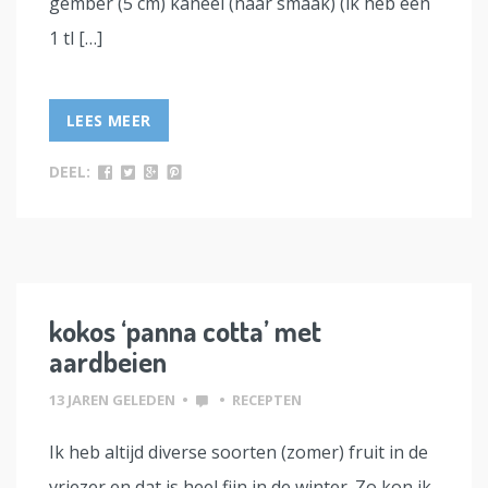
gember (5 cm) kaneel (naar smaak) (ik heb een
1 tl […]
LEES MEER
DEEL:
kokos ‘panna cotta’ met
aardbeien
13 JAREN GELEDEN
•
•
RECEPTEN
Ik heb altijd diverse soorten (zomer) fruit in de
vriezer en dat is heel fijn in de winter. Zo kon ik