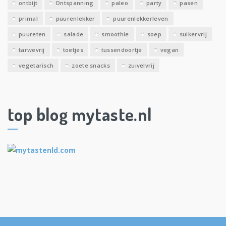
ontbijt
Ontspanning
paleo
party
pasen
primal
puurenlekker
puurenlekkerleven
puureten
salade
smoothie
soep
suikervrij
tarwevrij
toetjes
tussendoortje
vegan
vegetarisch
zoete snacks
zuivelvrij
top blog mytaste.nl