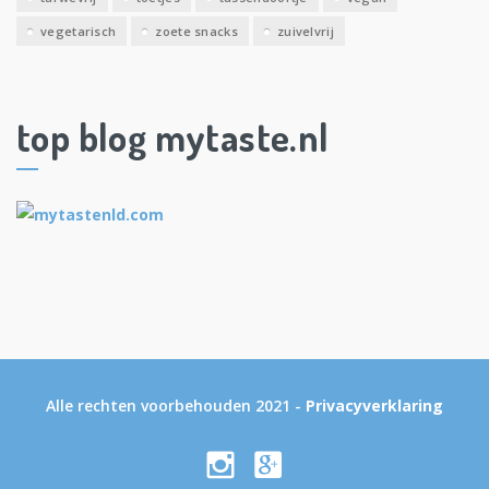
vegetarisch
zoete snacks
zuivelvrij
top blog mytaste.nl
Alle rechten voorbehouden 2021 -
Privacyverklaring