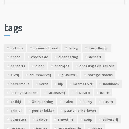
r
c
h
i
tags
e
v
e
baksels
bananenbrood
beleg
borrelhapje
n
brood
chocolade
cleaneating
dessert
desserts
diner
drankjes
dressings en sauzen
eivrij
enummervrij
glutenvrij
hartige snacks
havermout
kerst
kip
koemelkvrij
kookboek
koolhydraatarm
lactosevrij
low carb
lunch
ontbijt
Ontspanning
paleo
party
pasen
primal
puurenlekker
puurenlekkerleven
puureten
salade
smoothie
soep
suikervrij
tarwevrij
toetjes
tussendoortje
vegan