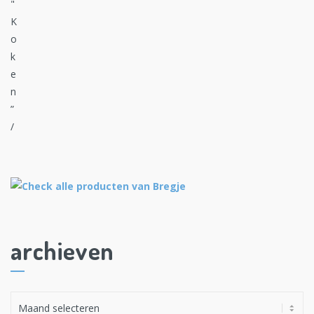
archieven
A