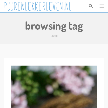
Skip
browsing tag
to
content
EIVRIJ