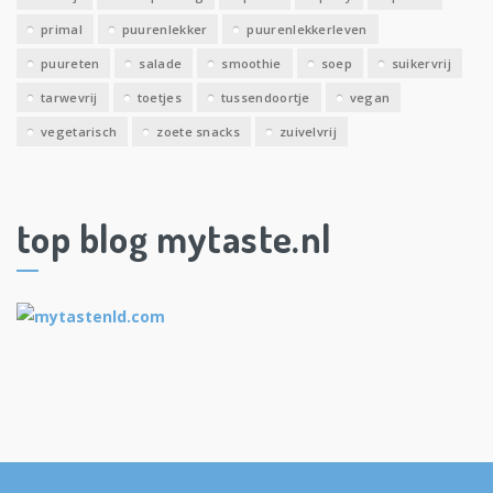
primal
puurenlekker
puurenlekkerleven
puureten
salade
smoothie
soep
suikervrij
tarwevrij
toetjes
tussendoortje
vegan
vegetarisch
zoete snacks
zuivelvrij
top blog mytaste.nl