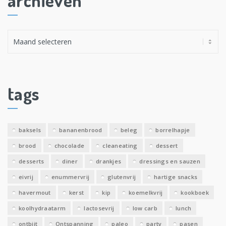
A
r
c
h
i
tags
e
v
e
baksels
bananenbrood
beleg
borrelhapje
n
brood
chocolade
cleaneating
dessert
desserts
diner
drankjes
dressings en sauzen
eivrij
enummervrij
glutenvrij
hartige snacks
havermout
kerst
kip
koemelkvrij
kookboek
koolhydraatarm
lactosevrij
low carb
lunch
ontbijt
Ontspanning
paleo
party
pasen