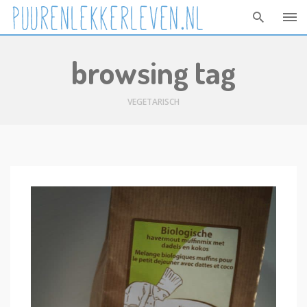
Skip
browsing tag
to
content
VEGETARISCH