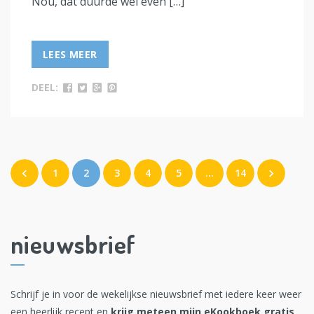
Nou, dat duurde wel even […]
LEES MEER
DEEL:
1
2
3
4
5
…
14
nieuwsbrief
Schrijf je in voor de wekelijkse nieuwsbrief met iedere keer weer
een heerlijk recept en
krijg meteen mijn eKookboek gratis