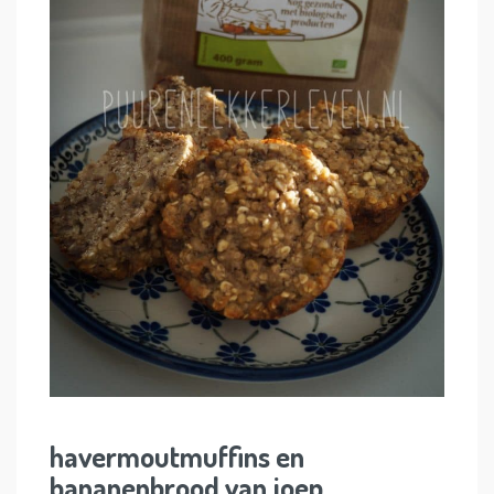
havermoutmuffins en
bananenbrood van joep