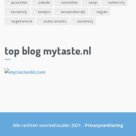
puureten
salade
smoothie
soep
suikervrij
tarwevrij
toetjes
tussendoortje
vegan
vegetarisch
zoete snacks
zuivelvrij
top blog mytaste.nl
Alle rechten voorbehouden 2021 -
Privacyverklaring