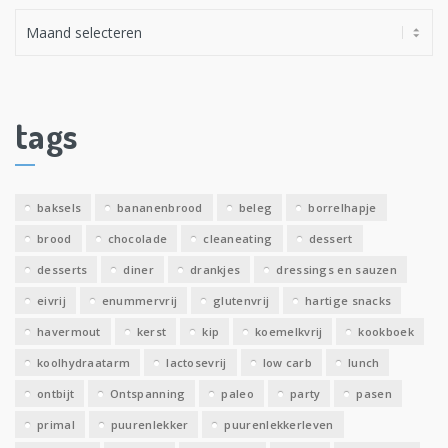
A
r
c
h
i
tags
e
v
e
baksels
bananenbrood
beleg
borrelhapje
n
brood
chocolade
cleaneating
dessert
desserts
diner
drankjes
dressings en sauzen
eivrij
enummervrij
glutenvrij
hartige snacks
havermout
kerst
kip
koemelkvrij
kookboek
koolhydraatarm
lactosevrij
low carb
lunch
ontbijt
Ontspanning
paleo
party
pasen
primal
puurenlekker
puurenlekkerleven