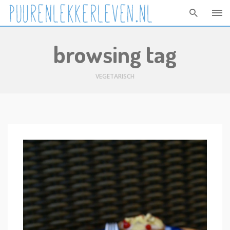
Skip
browsing tag
to
content
VEGETARISCH