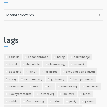
A
r
c
h
i
tags
e
v
e
baksels
bananenbrood
beleg
borrelhapje
n
brood
chocolade
cleaneating
dessert
desserts
diner
drankjes
dressings en sauzen
eivrij
enummervrij
glutenvrij
hartige snacks
havermout
kerst
kip
koemelkvrij
kookboek
koolhydraatarm
lactosevrij
low carb
lunch
ontbijt
Ontspanning
paleo
party
pasen