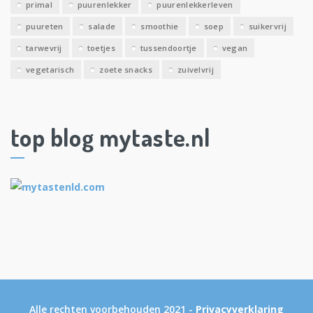
primal
puurenlekker
puurenlekkerleven
puureten
salade
smoothie
soep
suikervrij
tarwevrij
toetjes
tussendoortje
vegan
vegetarisch
zoete snacks
zuivelvrij
top blog mytaste.nl
Alle rechten voorbehouden 2021 -
Privacyverklaring