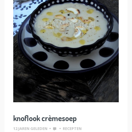
knoflook crèmesoep
12 JAREN GELEDEN
•
•
RECEPTEN