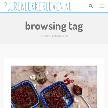
Skip
browsing tag
to
content
PUURENLEKKERLEVEN