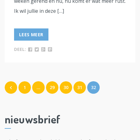
weken gerend en nu, nu komt er wat meer rust.
Ik wil jullie in deze […]
LEES MEER
DEEL:
1
…
29
30
31
32
nieuwsbrief