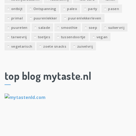
ontbijt
Ontspanning
paleo
party
pasen
primal
puurenlekker
puurenlekkerleven
puureten
salade
smoothie
soep
suikervrij
tarwevrij
toetjes
tussendoortje
vegan
vegetarisch
zoete snacks
zuivelvrij
top blog mytaste.nl