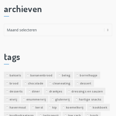
archieven
A
r
c
h
i
tags
e
v
e
baksels
bananenbrood
beleg
borrelhapje
n
brood
chocolade
cleaneating
dessert
desserts
diner
drankjes
dressings en sauzen
eivrij
enummervrij
glutenvrij
hartige snacks
havermout
kerst
kip
koemelkvrij
kookboek
koolhydraatarm
lactosevrij
low carb
lunch